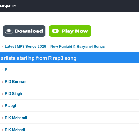
Mr-jatt.Im
»
Latest MP3 Songs 2026 – New Punjabi & Haryanvi Songs
artists starting from R mp3 song
»
R
»
R D Burman
»
R D Singh
»
R Jogi
»
R K Mehandi
»
R K Mehndi