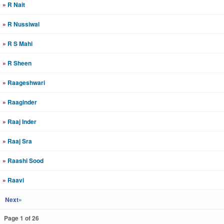
»
R Nait
»
R Nussiwal
»
R S Mahi
»
R Sheen
»
Raageshwari
»
Raaginder
»
Raaj Inder
»
Raaj Sra
»
Raashi Sood
»
Raavi
Next»
Page 1 of 26