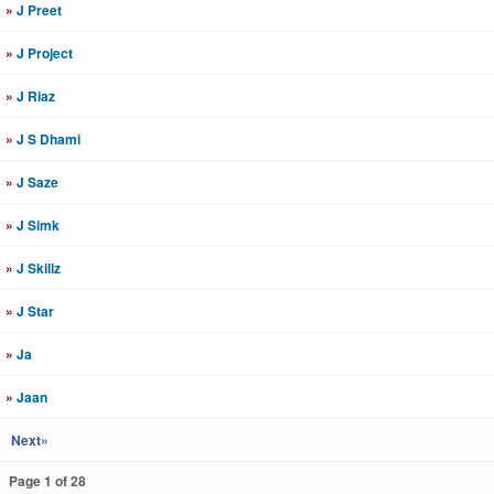
»
J Preet
»
J Project
»
J Riaz
»
J S Dhami
»
J Saze
»
J Simk
»
J Skillz
»
J Star
»
Ja
»
Jaan
Next»
Page 1 of 28