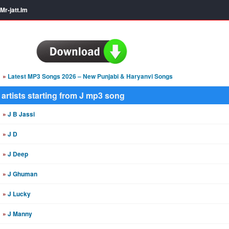
Mr-jatt.Im
»
Latest MP3 Songs 2026 – New Punjabi & Haryanvi Songs
artists starting from J mp3 song
»
J B Jassi
»
J D
»
J Deep
»
J Ghuman
»
J Lucky
»
J Manny